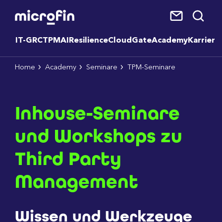
IT-GRC
TPM
AI
Resilience
CloudGate
Academy
Karriere
Home
Academy
Seminare
TPM-Seminare
Inhouse-Seminare
und Workshops zu
Third Party
Management
Wissen und Werkzeuge