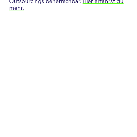
Outsourcings beherrschbar.
Hier erfährst du
mehr.