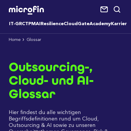
IT-GRC
TPM
AI
Resilience
CloudGate
Academy
Karriere
Home
Glossar
Outsourcing-,
Cloud- und AI-
Glossar
Hier findest du alle wichtigen
Begriffsdefinitionen rund um Cloud,
Outsourcing & AI sowie zu unseren