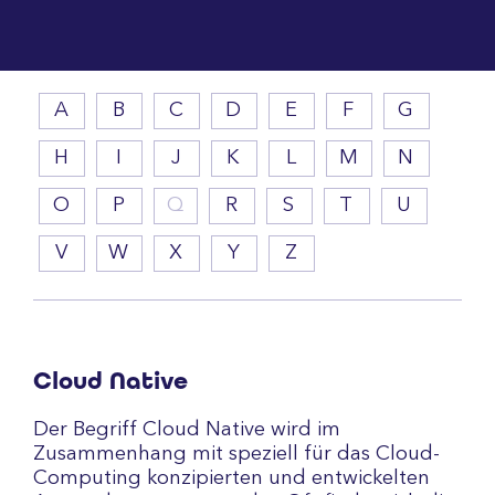
A
B
C
D
E
F
G
H
I
J
K
L
M
N
O
P
Q
R
S
T
U
V
W
X
Y
Z
Cloud Native
Der Begriff Cloud Native wird im
Zusammenhang mit speziell für das Cloud-
Computing konzipierten und entwickelten