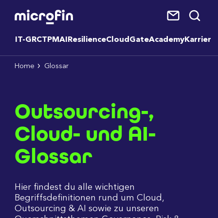
IT-GRC
TPM
AI
Resilience
CloudGate
Academy
Karriere
Home
Glossar
Outsourcing-,
Cloud- und AI-
Glossar
Hier findest du alle wichtigen
Begriffsdefinitionen rund um Cloud,
Outsourcing & AI sowie zu unseren