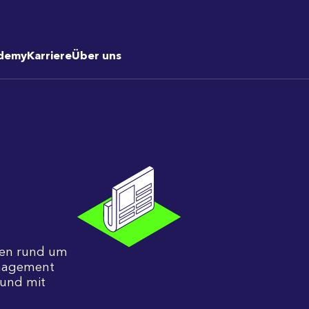
demy
Karriere
Über uns
ngen rund um
anagement
 und mit