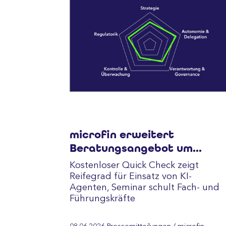
microfin erweitert
Beratungsangebot um
Agentic AI Governance
Kostenloser Quick Check zeigt
Reifegrad für Einsatz von KI-
Agenten, Seminar schult Fach- und
Führungskräfte