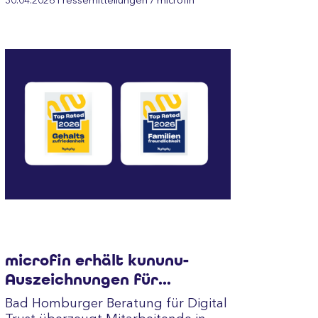
30.04.2026
Pressemitteilungen
/ microfin
microfin erhält kununu-
Auszeichnungen für
Gehaltszufriedenheit und
Bad Homburger Beratung für Digital
Familienfreundlichkeit