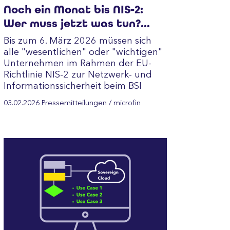
Noch ein Monat bis NIS-2:
Wer muss jetzt was tun?
Kostenlose Checkliste von
Bis zum 6. März 2026 müssen sich
microfin schafft Klarheit
alle "wesentlichen" oder "wichtigen"
über Pflichten und Fristen
Unternehmen im Rahmen der EU-
Richtlinie NIS-2 zur Netzwerk- und
Informationssicherheit beim BSI
registrieren. Dazu hat microfin ein
03.02.2026
Pressemitteilungen
/ microfin
"Cheat…