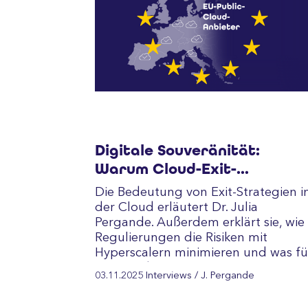
Digitale Souveränität:
Warum Cloud-Exit-
Strategien ein Muss sind
Die Bedeutung von Exit-Strategien i
der Cloud erläutert Dr. Julia
Pergande. Außerdem erklärt sie, wie
Regulierungen die Risiken mit
Hyperscalern minimieren und was fü
einen Anbieterwechsel spricht, um
03.11.2025
Interviews
/ J. Pergande
die…