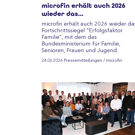
microfin erhält auch 2026
wieder das
Fortschrittssiegel für
microfin erhält auch 2026 wieder da
familienfreundliche
Fortschrittssiegel "Erfolgsfaktor
Unternehmenskultur
Familie", mit dem das
Bundesministerium für Familie,
Senioren, Frauen und Jugend
(BMFSF) besonders
24.02.2026
Pressemitteilungen
/ microfin
familienfreundliche Unternehmen…