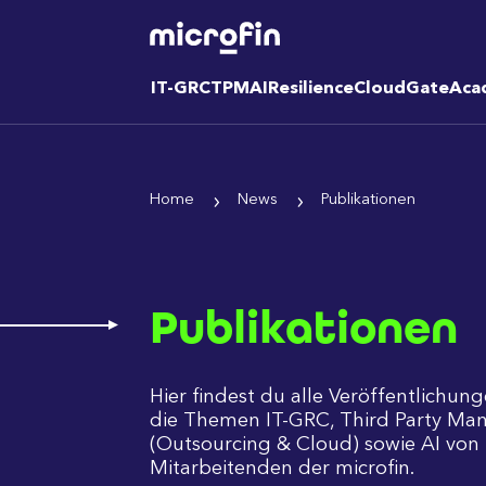
IT-GRC
TPM
AI
Resilience
CloudGate
Aca
Home
News
Publikationen
Publikationen
Hier findest du alle Veröffentlichu
die Themen IT-GRC, Third Party M
(Outsourcing & Cloud) sowie AI von
Mitarbeitenden der microfin.