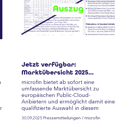
Jetzt verfügbar:
Marktübersicht 2025
"Europäische Public-Cloud-
n
microfin bietet ab sofort eine
Anbieter"
umfassende Marktübersicht zu
europäischen Public-Cloud-
Anbietern und ermöglicht damit eine
r
qualifizierte Auswahl in diesem
aktuell sehr gefragten Markt.
30.09.2025
Pressemitteilungen
/ microfin