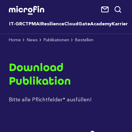
IT-GRC
TPM
AI
Resilience
CloudGate
Academy
Karriere
Home
News
Publikationen
Bestellen
Download
Publikation
Bitte alle Pflichtfelder* ausfüllen!