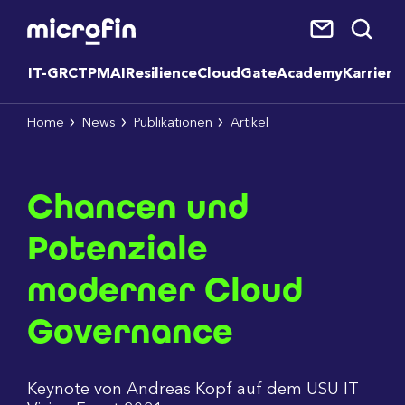
IT-GRC
TPM
AI
Resilience
CloudGate
Academy
Karriere
Home
News
Publikationen
Artikel
Chancen und
Potenziale
moderner Cloud
Governance
Keynote von Andreas Kopf auf dem USU IT