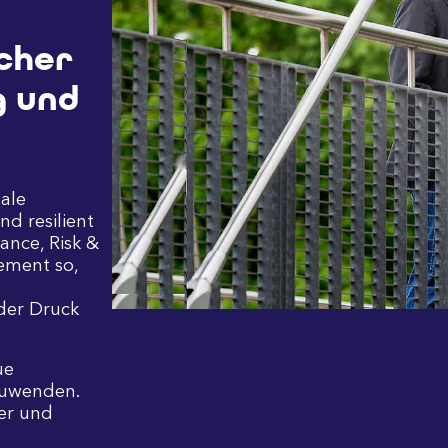
cher
g und
tale
d resilient
ance, Risk &
ement so,
oder Druck
ue
zuwenden.
er und