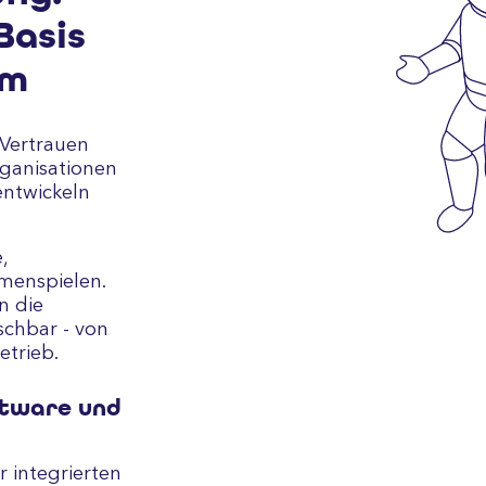
Basis
um
 Vertrauen
rganisationen
entwickeln
,
enspielen.
n die
chbar - von
etrieb.
ftware und
r integrierten