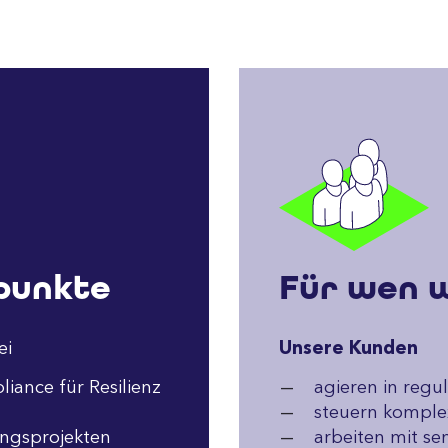
punkte
Für wen w
ei
Unsere Kunden
iance für Resilienz
agieren in regu
steuern komple
rungsprojekten
arbeiten mit se