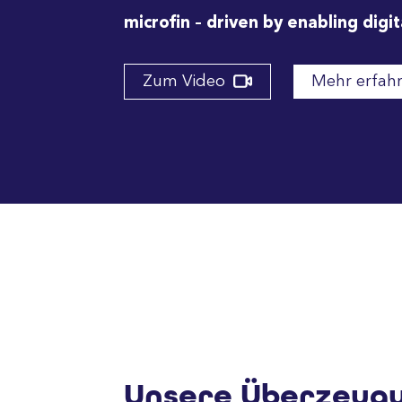
microfin – driven by enabling digit
Zum Video
Mehr erfah
Unsere Überzeugu