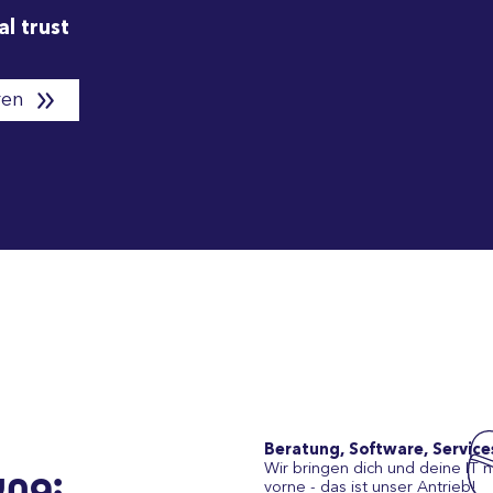
al trust
ren
Beratung, Software, Service
Wir bringen dich und deine IT 
ng:
vorne - das ist unser Antrieb!