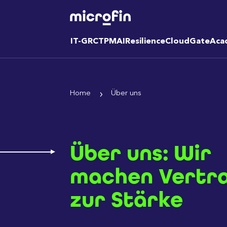
IT-GRC
TPM
AI
Resilience
CloudGate
Aca
Home
Über uns
Über uns: Wir
machen Vertr
zur Stärke