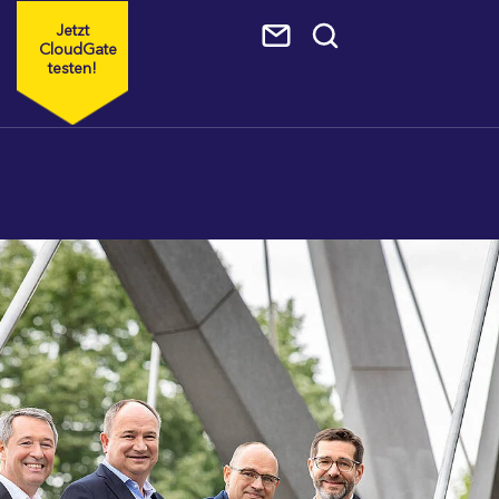
Jetzt
CloudGate
testen!