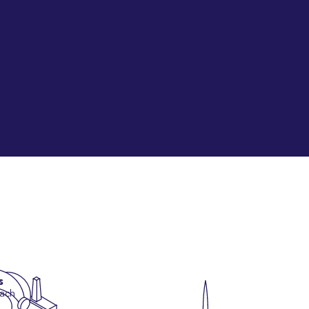
s
nach