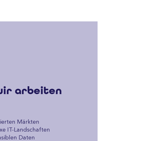
ir arbeiten
lierten Märkten
xe IT-Landschaften
nsiblen Daten