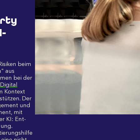
arty
-
Risiken beim
n" aus
hmen bei der
Digital
m Kontext
­stützen. Der
ge­ment und
ment, mit
r KI: Ent­
gung.
ierungs­hilfe