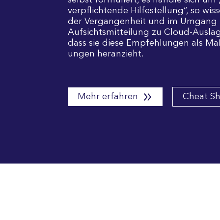
selbst formuliert, es handle sich um 
ver­pflich­tende Hilfe­stellung“, so wis
der Ver­gangen­heit und im Um­gang 
Aufsichts­mitteilung zu Cloud-Aus­la­
dass sie diese Empfeh­lungen als Maß
un­gen heran­zieht.
Mehr erfahren
Cheat S