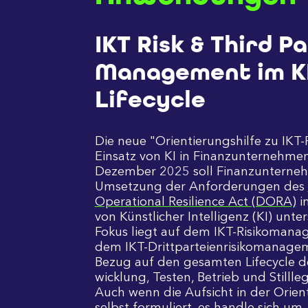
IKT Risk & Third P
Management im KI
Lifecycle
Die neue "Orientierungshilfe zu IKT-
Einsatz von KI in Finanz­unternehme
Dezember 2025 soll Finanz­unterne
Umsetzung der Anfor­de­run­gen des
Opera­tional Resilience Act (DORA)
i
von Künst­licher Intelligenz (KI) unter
Fokus liegt auf dem IKT-Risiko­mana
dem IKT-Dritt­parteien­risiko­manage­
Bezug auf den gesam­ten Life­cycle de
wick­lung, Testen, Betrieb und Still­le
Auch wenn die Aufsicht in der Orien­t