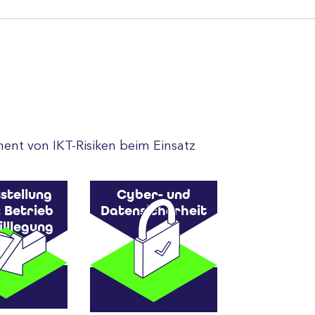
ment von IKT-Risiken beim Einsatz
stellung
Cyber- und
: Betrieb
Datensicherheit
illlegung