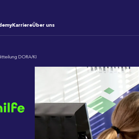
demy
Karriere
Über uns
itteilung DORA/KI
ilfe