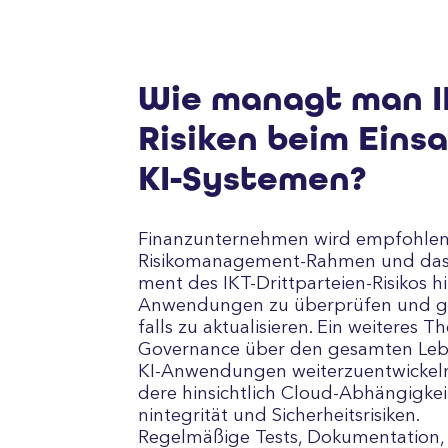
Wie managt man I
Risiken beim Eins
KI-Systemen?
Finanz­unter­nehmen wird empfoh­len,
Risiko­manage­ment-Rah­men und da
ment des IKT-Dritt­parteien-Risikos hin­
An­wen­dungen zu über­prüfen und 
falls zu ak­tuali­sie­ren. Ein weiteres T
Gover­nance über den ge­sam­ten Leb
KI-An­wen­dun­gen weiter­zu­ent­wickeln
dere hin­sicht­lich Cloud-Ab­hängig­kei
ninte­grität und Sicher­heits­risiken.
Regel­mäßige Tests, Doku­men­tation,