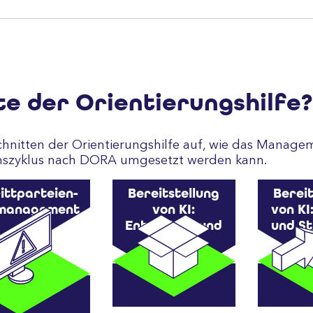
te der Orientierungshilfe?
schnitten der Orientierungshilfe auf, wie das Manage
enszyklus nach DORA umgesetzt werden kann.
ittparteien-
Bereitstellung
Bereit
omanagement
von KI:
von KI
Entwickeln und
und St
Testen