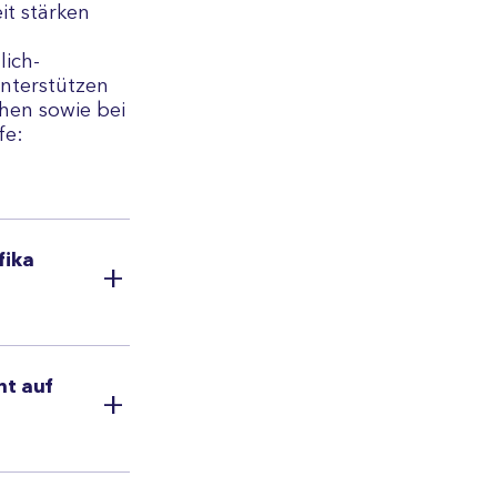
it stär­ken
lich-
ter­stüt­zen
ehen sowie bei
fe:
fika
t auf