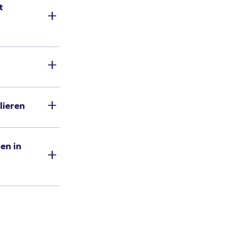
t
lieren
ten in