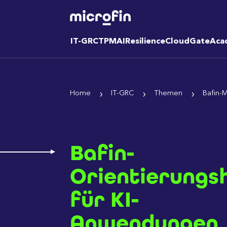
IT-GRC
TPM
AI
Resilience
CloudGate
Aca
Home
IT-GRC
Themen
Bafin-M
Bafin-
Orientierungsh
für KI-
Anwendungen