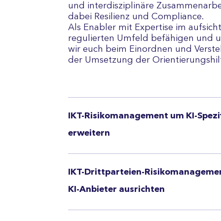
und inter­dis­zipli­näre Zu­sam­men­arbe
dabei Resilienz und Com­pliance.
Als Enabler mit Exper­tise im auf­sicht­
regulierten Um­feld befähigen und un
wir euch beim Ein­ord­nen und Ver­st
der Um­setzung der Orien­tie­rungs­hil
IKT-Risikomanagement um KI-Spezi
erweitern
IKT-Drittparteien-Risikomanagemen
KI-Anbieter ausrichten