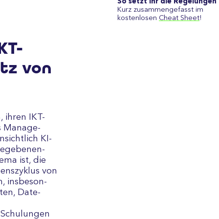
So setzt ihr die Regelungen
Kurz zusammengefasst im
kostenlosen
Cheat Sheet
!
KT-
atz von
 ihren IKT-
s Manage­
sicht­lich KI-
gege­benen­
hema ist, die
ens­zyklus von
, ins­beson­
­ten, Date­
 Schu­lun­gen