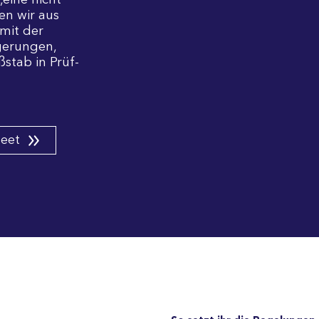
„eine nicht
sen wir aus
mit der
ge­rungen,
­stab in Prüf­
heet