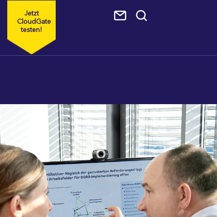
Jetzt
CloudGate
testen!