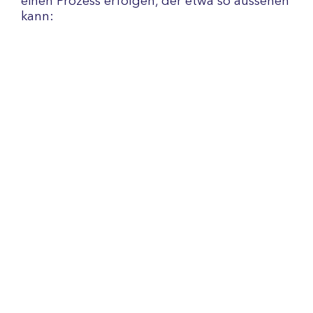
einen Prozess erfolgen, der etwa so aussehen
kann: