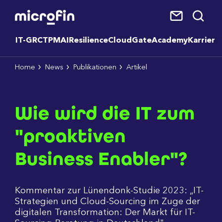
IT-GRC
TPM
AI
Resilience
CloudGate
Academy
Karriere
Home
News
Publikationen
Artikel
Wie wird die IT zum
"proaktiven
Business Enabler"?
Kommentar zur Lünendonk-Studie 2023: „IT-
Strategien und Cloud-Sourcing im Zuge der
digitalen Transformation: Der Markt für IT-