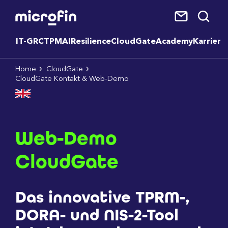
IT-GRC
TPM
AI
Resilience
CloudGate
Academy
Karriere
Home
CloudGate
CloudGate Kontakt & Web-Demo
Web-Demo
CloudGate
Das innovative TPRM-,
DORA- und NIS-2-Tool