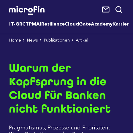
IT-GRC
TPM
AI
Resilience
CloudGate
Academy
Karriere
Home
News
Publikationen
Artikel
Warum der
Kopfsprung in die
Cloud für Banken
nicht funktioniert
Pragmatismus, Prozesse und Prioritäten: