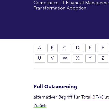
Compliance, IT Financial Manageme
Transformation Adoption.
A
B
C
D
E
F
U
V
W
X
Y
Z
Full Outsourcing
alternativer Begriff für
Total (IT-)Ou
Zurück