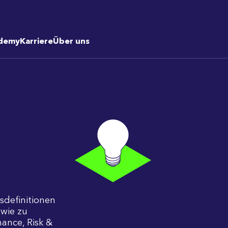
demy
Karriere
Über uns
fsdefinitionen
wie zu
ance, Risk &