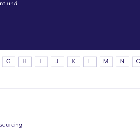
nt und
G
H
I
J
K
L
M
N
tsourcing