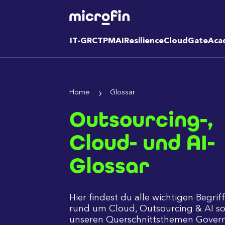
IT-GRC
TPM
AI
Resilience
CloudGate
Aca
Home
Glossar
Outsourcing-,
Cloud- und AI-
Glossar
Hier findest du alle wichtigen Begrif
rund um Cloud, Outsourcing & AI so
unseren Querschnittsthemen Govern