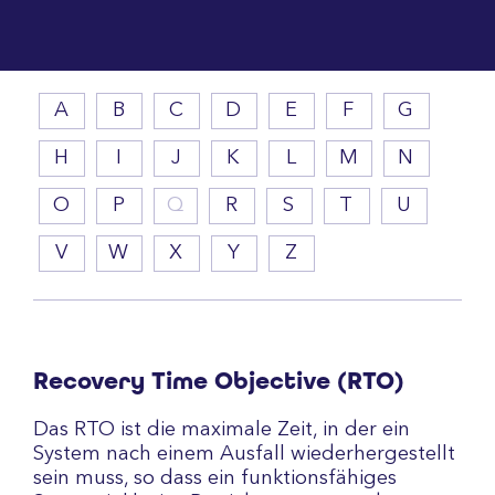
A
B
C
D
E
F
G
H
I
J
K
L
M
N
O
P
Q
R
S
T
U
V
W
X
Y
Z
Recovery Time Objective (RTO)
Das RTO ist die maximale Zeit, in der ein
System nach einem Ausfall wiederhergestellt
sein muss, so dass ein funktionsfähiges