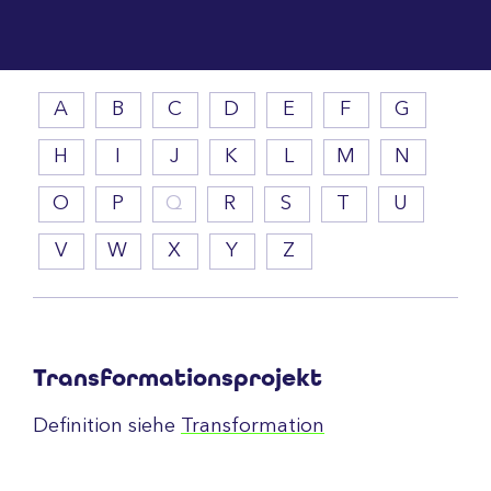
A
B
C
D
E
F
G
H
I
J
K
L
M
N
O
P
Q
R
S
T
U
V
W
X
Y
Z
Transformationsprojekt
Definition siehe
Transformation