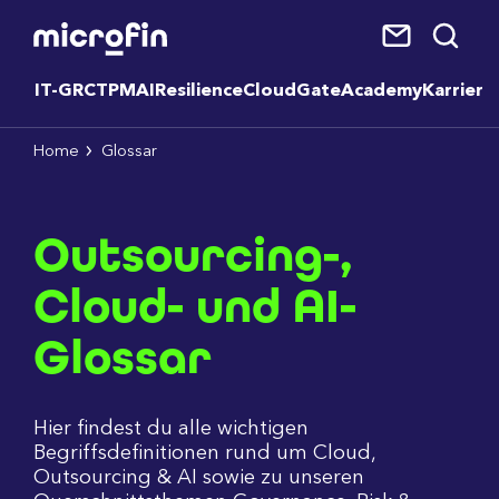
IT-GRC
TPM
AI
Resilience
CloudGate
Academy
Karriere
Home
Glossar
Outsourcing-,
Cloud- und AI-
Glossar
Hier findest du alle wichtigen
Begriffsdefinitionen rund um Cloud,
Outsourcing & AI sowie zu unseren