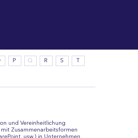
O
P
Q
R
S
T
ion und Vereinheitlichung
w.) mit Zusammenarbeitsformen
arePoint, usw.) in Unternehmen