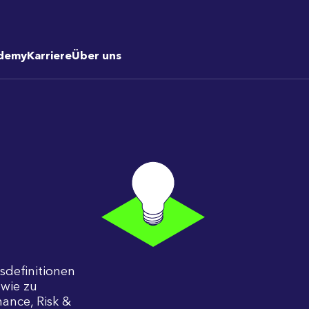
demy
Karriere
Über uns
fsdefinitionen
wie zu
ance, Risk &