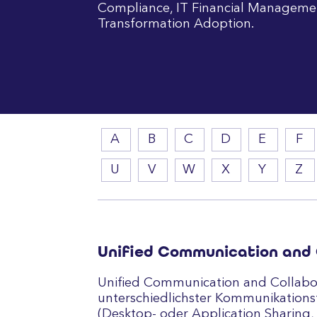
Compliance, IT Financial Manageme
Transformation Adoption.
A
B
C
D
E
F
U
V
W
X
Y
Z
Unified Communication and 
Unified Communication and Collaborat
unterschiedlichster Kommunikationsf
(Desktop- oder Application Sharing,