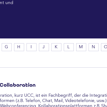
nt und
G
H
I
J
K
L
M
N
Collaboration
ion, kurz UCC, ist ein Fachbegriff, der die Integrat
ormen (z.B. Telefon, Chat, Mail, Videotelefonie, us
 Webconferencing, Kollaborationsplattformen z.B. Sh