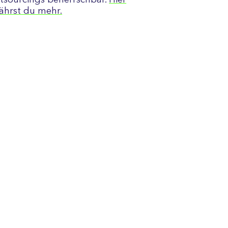
tsourcings beherrschbar.
Hier
fährst du mehr.
© 2026 microfin Unternehmensberatung GmbH