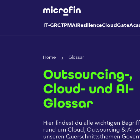
IT-GRC
TPM
AI
Resilience
CloudGate
Aca
Home
Glossar
Outsourcing-,
Cloud- und AI-
Glossar
Hier findest du alle wichtigen Begrif
rund um Cloud, Outsourcing & AI so
unseren Querschnittsthemen Govern