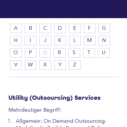
A
B
C
D
E
F
G
H
I
J
K
L
M
N
O
P
Q
R
S
T
U
V
W
X
Y
Z
Utility (Outsourcing) Services
Mehrdeutiger Begriff:
Allgemein: On Demand Outsourcing-