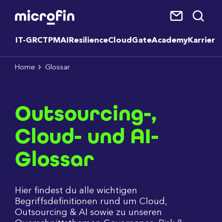
IT-GRC
TPM
AI
Resilience
CloudGate
Academy
Karriere
Home
Glossar
Outsourcing-,
Cloud- und AI-
Glossar
Hier findest du alle wichtigen
Begriffsdefinitionen rund um Cloud,
Outsourcing & AI sowie zu unseren