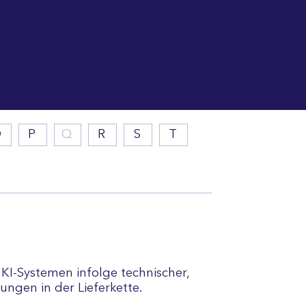
O
P
Q
R
S
T
 KI-Systemen infolge technischer,
ungen in der Lieferkette.