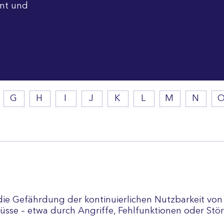
nt und
G
H
I
J
K
L
M
N
 die Gefährdung der kontinuierlichen Nutzbarkeit von
lüsse – etwa durch Angriffe, Fehlfunktionen oder Stör