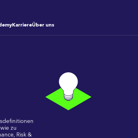
demy
Karriere
Über uns
fsdefinitionen
wie zu
ance, Risk &