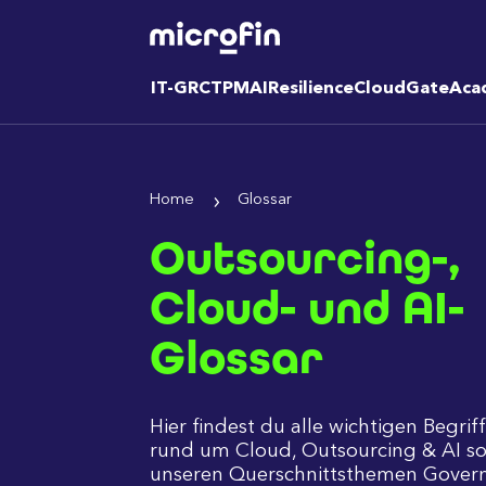
IT-GRC
TPM
AI
Resilience
CloudGate
Aca
Home
Glossar
Outsourcing-,
Cloud- und AI-
Glossar
Hier findest du alle wichtigen Begrif
rund um Cloud, Outsourcing & AI so
unseren Querschnittsthemen Govern