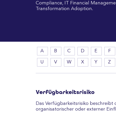
Compliance, IT Financial Manageme
Transformation Adoption.
A
B
C
D
E
F
U
V
W
X
Y
Z
Verfügbarkeitsrisiko
Das Verfügbarkeitsrisiko beschreibt
organisatorischer oder externer Einf