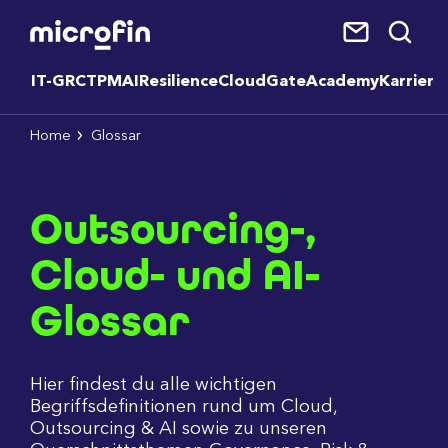
IT-GRC
TPM
AI
Resilience
CloudGate
Academy
Karriere
Home
Glossar
Outsourcing-,
Cloud- und AI-
Glossar
Hier findest du alle wichtigen
Begriffsdefinitionen rund um Cloud,
Outsourcing & AI sowie zu unseren