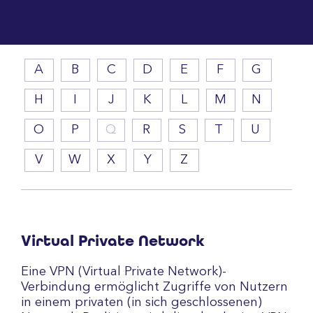
A
B
C
D
E
F
G
H
I
J
K
L
M
N
O
P
Q
R
S
T
U
V
W
X
Y
Z
Virtual Private Network
Eine VPN (Virtual Private Network)-
Verbindung ermöglicht Zugriffe von Nutzern
in einem privaten (in sich geschlossenen)