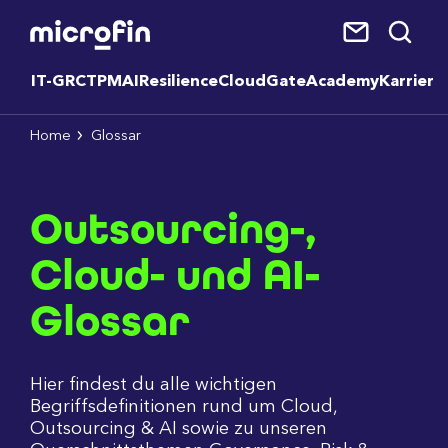
IT-GRC
TPM
AI
Resilience
CloudGate
Academy
Karriere
Home
Glossar
Outsourcing-,
Cloud- und AI-
Glossar
Hier findest du alle wichtigen
Begriffsdefinitionen rund um Cloud,
Outsourcing & AI sowie zu unseren