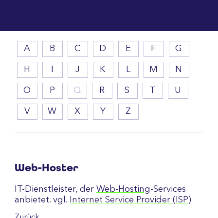
A
B
C
D
E
F
G
H
I
J
K
L
M
N
O
P
Q
R
S
T
U
V
W
X
Y
Z
Web-Hoster
IT-Dienstleister, der
Web-Hosting
-Services
anbietet. vgl.
Internet Service Provider (ISP)
Zurück