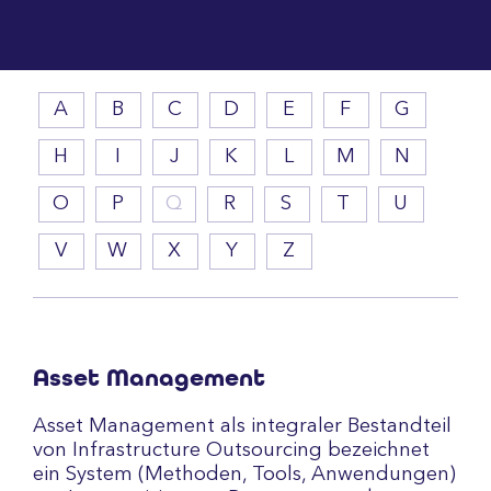
A
B
C
D
E
F
G
H
I
J
K
L
M
N
O
P
Q
R
S
T
U
V
W
X
Y
Z
Asset Management
Asset Management als integraler Bestandteil
von Infrastructure Outsourcing bezeichnet
ein System (Methoden, Tools, Anwendungen)