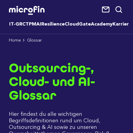
IT-GRC
TPM
AI
Resilience
CloudGate
Academy
Karriere
Home
Glossar
Outsourcing-,
Cloud- und AI-
Glossar
Hier findest du alle wichtigen
Begriffsdefinitionen rund um Cloud,
Outsourcing & AI sowie zu unseren