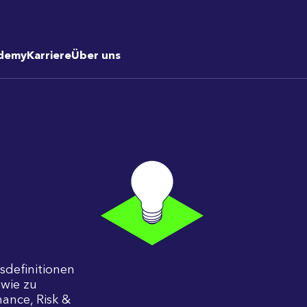
demy
Karriere
Über uns
fsdefinitionen
wie zu
ance, Risk &