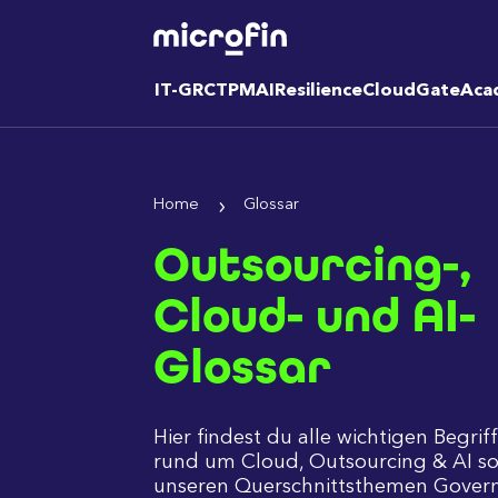
IT-GRC
TPM
AI
Resilience
CloudGate
Aca
Home
Glossar
Outsourcing-,
Cloud- und AI-
Glossar
Hier findest du alle wichtigen Begrif
rund um Cloud, Outsourcing & AI so
unseren Querschnittsthemen Govern