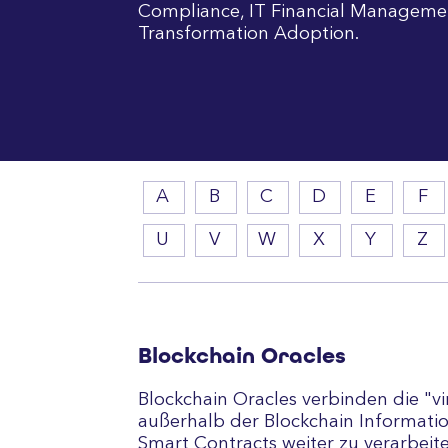
Compliance, IT Financial Manageme
Transformation Adoption.
A
B
C
D
E
F
U
V
W
X
Y
Z
Blockchain Oracles
Blockchain Oracles verbinden die "vi
außerhalb der Blockchain Informatio
Smart Contracts weiter zu verarbeite