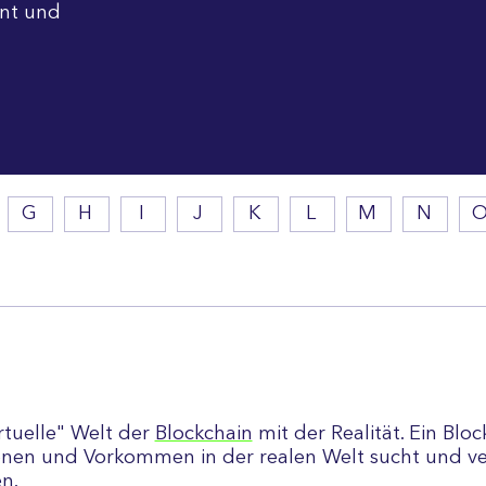
nt und
G
H
I
J
K
L
M
N
rtuelle" Welt der
Blockchain
mit der Realität. Ein Bloc
nen und Vorkommen in der realen Welt sucht und veri
n.