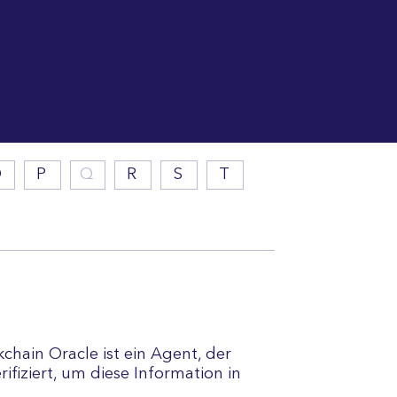
O
P
Q
R
S
T
kchain Oracle ist ein Agent, der
fiziert, um diese Information in