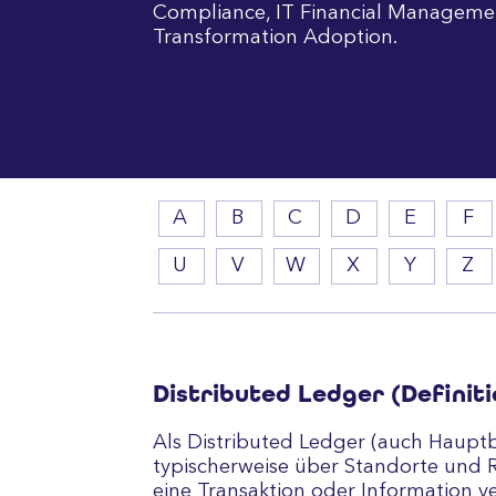
Compliance, IT Financial Manageme
Transformation Adoption.
A
B
C
D
E
F
U
V
W
X
Y
Z
Distributed Ledger (Definiti
Als Distributed Ledger (auch Hauptb
typischerweise über Standorte und R
eine Transaktion oder Information v