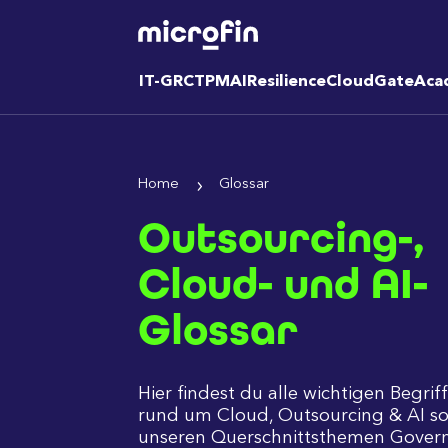
IT-GRC
TPM
AI
Resilience
CloudGate
Aca
Home
Glossar
Outsourcing-,
Cloud- und AI-
Glossar
Hier findest du alle wichtigen Begrif
rund um Cloud, Outsourcing & AI so
unseren Querschnittsthemen Govern