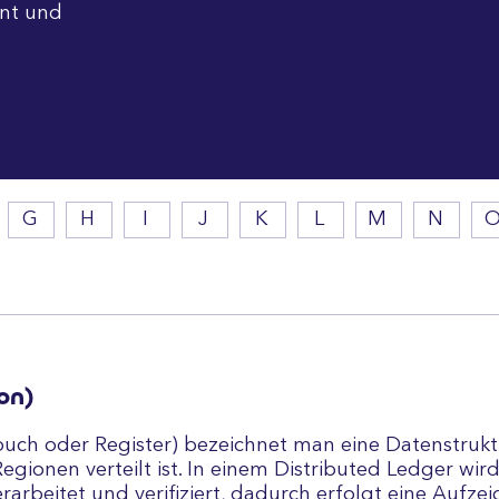
nt und
G
H
I
J
K
L
M
N
on)
uch oder Register) bezeichnet man eine Datenstrukt
egionen verteilt ist. In einem Distributed Ledger wi
erarbeitet und verifiziert, dadurch erfolgt eine Auf