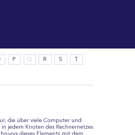
O
P
Q
R
S
T
ur, die über viele Computer und
rd in jedem Knoten des Rechnernetzes
zeichnung dieses Elements mit dem