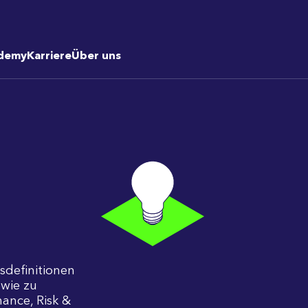
demy
Karriere
Über uns
fsdefinitionen
wie zu
ance, Risk &