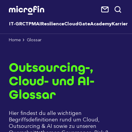
IT-GRC
TPM
AI
Resilience
CloudGate
Academy
Karriere
Home
Glossar
Outsourcing-,
Cloud- und AI-
Glossar
Hier findest du alle wichtigen
Begriffsdefinitionen rund um Cloud,
Outsourcing & AI sowie zu unseren