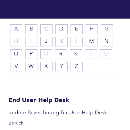
A
B
C
D
E
F
G
H
I
J
K
L
M
N
O
P
Q
R
S
T
U
V
W
X
Y
Z
End User Help Desk
andere Bezeichnung für
User Help Desk
Zurück