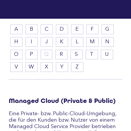
A
B
C
D
E
F
G
H
I
J
K
L
M
N
O
P
Q
R
S
T
U
V
W
X
Y
Z
Managed Cloud (Private & Public)
Eine Private- bzw. Public-Cloud-Umgebung,
die für den Kunden bzw. Nutzer von einem
Managed Cloud Service Provider betrieben