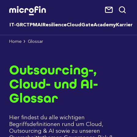
IT-GRC
TPM
AI
Resilience
CloudGate
Academy
Karriere
Home
Glossar
Outsourcing-,
Cloud- und AI-
Glossar
Hier findest du alle wichtigen
Begriffsdefinitionen rund um Cloud,
Outsourcing & AI sowie zu unseren