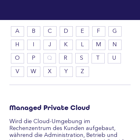
A
B
C
D
E
F
G
H
I
J
K
L
M
N
O
P
Q
R
S
T
U
V
W
X
Y
Z
Managed Private Cloud
Wird die Cloud-Umgebung im
Rechenzentrum des Kunden aufgebaut,
während die Administration, Betrieb und