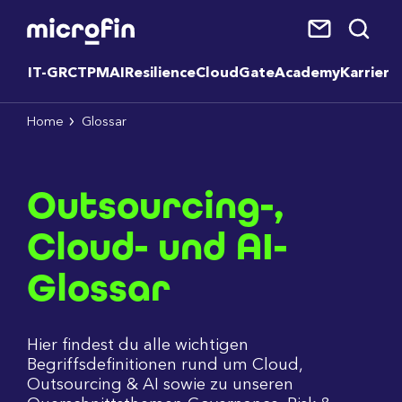
IT-GRC
TPM
AI
Resilience
CloudGate
Academy
Karriere
Home
Glossar
Outsourcing-,
Cloud- und AI-
Glossar
Hier findest du alle wichtigen
Begriffsdefinitionen rund um Cloud,
Outsourcing & AI sowie zu unseren