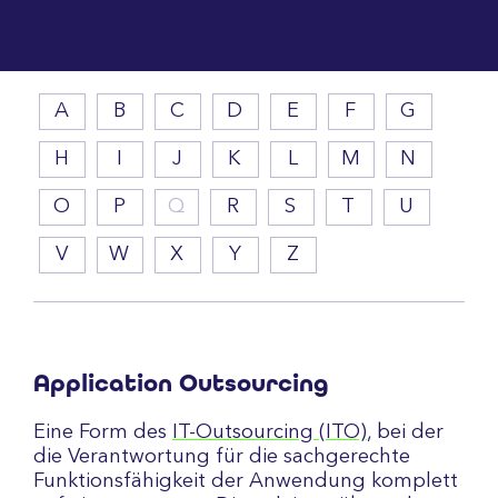
A
B
C
D
E
F
G
H
I
J
K
L
M
N
O
P
Q
R
S
T
U
V
W
X
Y
Z
Application Outsourcing
Eine Form des
IT-Outsourcing (ITO)
, bei der
die Verantwortung für die sachgerechte
Funktionsfähigkeit der Anwendung komplett