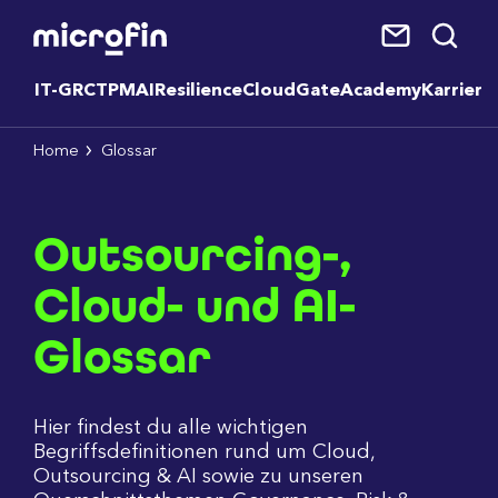
IT-GRC
TPM
AI
Resilience
CloudGate
Academy
Karriere
Home
Glossar
Outsourcing-,
Cloud- und AI-
Glossar
Hier findest du alle wichtigen
Begriffsdefinitionen rund um Cloud,
Outsourcing & AI sowie zu unseren