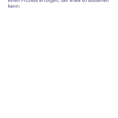
einen Prozess erfolgen, der etwa so aussehen
kann: